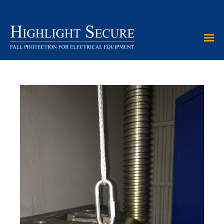
NOR
ENG
HJEM
PRODUKTER
SERTIFISERINGER
DOKUMENTER
OM OSS
STREKK TEST & DROPP TEST
KONTAKT
TEKNISK SPESIFIKASJON
BRUKERMANUAL
SAMSVARSERKLÆRING
GARANTI