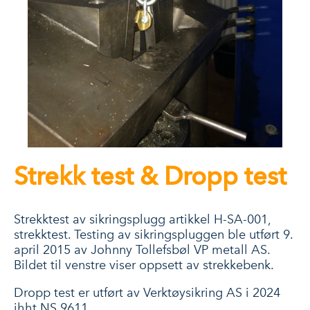
PRODUKTOVERSIKT
Strekk test & Dropp test
Strekktest av sikringsplugg artikkel H-SA-001,
strekktest. Testing av sikringspluggen ble utført 9.
april 2015 av Johnny Tollefsbøl VP metall AS.
Bildet til venstre viser oppsett av strekkebenk.
Dropp test er utført av Verktøysikring AS i 2024
ihht NS 9611