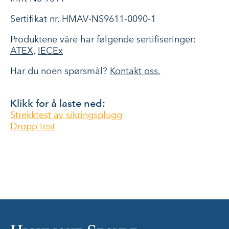
Sertifikat nr. HMAV-NS9611-0090-1
Produktene våre har følgende sertifiseringer:
ATEX
,
IECEx
Har du noen spørsmål?
Kontakt oss.
Klikk for å laste ned:
Strekktest av sikringsplugg
Dropp test