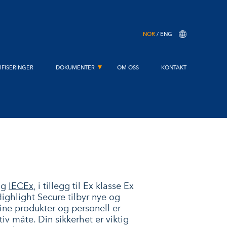
NOR
ENG
IFISERINGER
DOKUMENTER
OM OSS
KONTAKT
STREKK TEST & DROPP TEST
TEKNISK SPESIFIKASJON
BRUKERMANUAL
SAMSVARSERKLÆRING
GARANTI
PRODUKTOVERSIKT
og
IECEx
, i tillegg til Ex klasse Ex
Highlight Secure tilbyr nye og
ine produkter og personell er
iv måte. Din sikkerhet er viktig