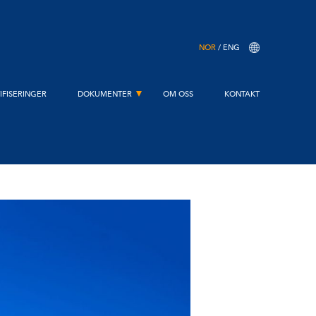
NOR
ENG
IFISERINGER
DOKUMENTER
OM OSS
KONTAKT
STREKK TEST & DROPP TEST
TEKNISK SPESIFIKASJON
BRUKERMANUAL
SAMSVARSERKLÆRING
GARANTI
PRODUKTOVERSIKT