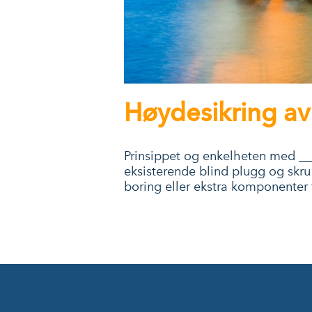
Høydesikring av 
Prinsippet og enkelheten med
Fa
eksisterende blind plugg og skru 
boring eller ekstra komponenter f