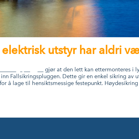
elektrisk utstyr har aldri v
llsikringspluggen
gjør at den lett kan ettermonteres i l
inn Fallsikringspluggen. Dette gir en enkel sikring av u
or å lage til hensiktsmessige festepunkt. Høydesikring 