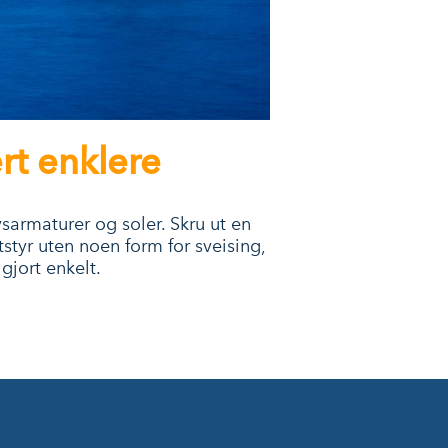
ært enklere
ysarmaturer og soler. Skru ut en
tstyr uten noen form for sveising,
gjort enkelt.